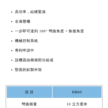
高功率，結構緊湊
全液壓機
一步即可達到 180° 彎曲角度 + 恢復角度
機械控制系統
專利申請中
該機器由兩個部分組成
堅固的鋁製外殼
項 目
HB60
彎曲模量
10 立方厘米