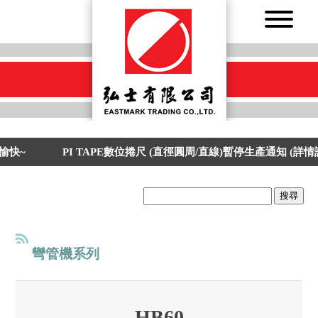
快~
PI TAPE數位捲尺 (直徑圓周/直線)暫停生產通知 (詳情
搜尋
彎管機系列
HB60