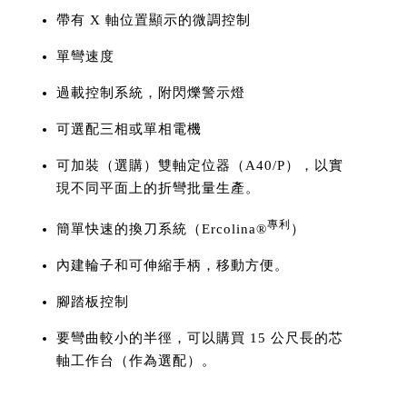
帶有 X 軸位置顯示的微調控制
單彎速度
過載控制系統，附閃爍警示燈
可選配三相或單相電機
可加裝（選購）雙軸定位器（A40/P），以實
現不同平面上的折彎批量生產。
專利
簡單快速的換刀系統（Ercolina®
）
內建輪子和可伸縮手柄，移動方便。
腳踏板控制
要彎曲較小的半徑，可以購買 15 公尺長的芯
軸工作台（作為選配）。