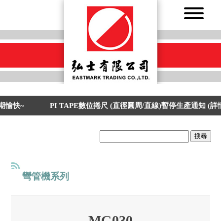
愉快~
PI TAPE數位捲尺 (直徑圓周/直線)暫停生產通知 (詳
搜尋
彎管機系列
MG030