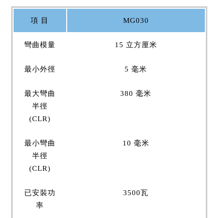
項 目
MG030
彎曲模量
15 立方厘米
最小外徑
5 毫米
最大彎曲
380 毫米
半徑
(CLR)
最小彎曲
10 毫米
半徑
(CLR)
已安裝功
3500瓦
率