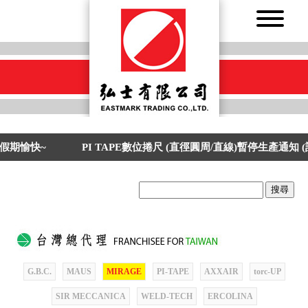
假期愉快~
PI TAPE數位捲尺 (直徑圓周/直線)暫停生產通知
搜尋
.
G.B.C.
MAUS
MIRAGE
PI-TAPE
AXXAIR
torc-UP
SIR MECCANICA
WELD-TECH
ERCOLINA