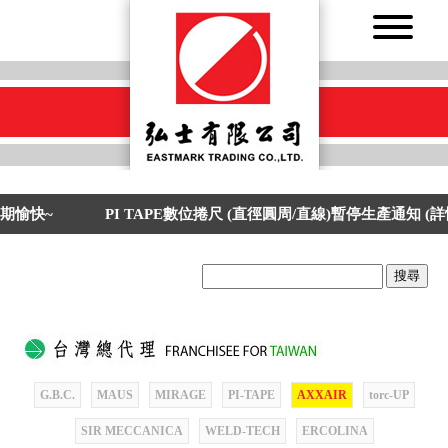
期愉快~
PI TAPE數位捲尺 (直徑圓周/直線)暫停生產通知 (
搜尋
.
G.B.C.
MAUS
MIRAGE
PI-TAPE
AXXAIR
torc-UP
SIR MECCANICA
WELD-TECH
ERCOLINA