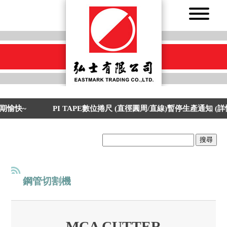
期愉快~
PI TAPE數位捲尺 (直徑圓周/直線)暫停生產通知 (
搜尋
鋼管切割機
MCA CUTTER