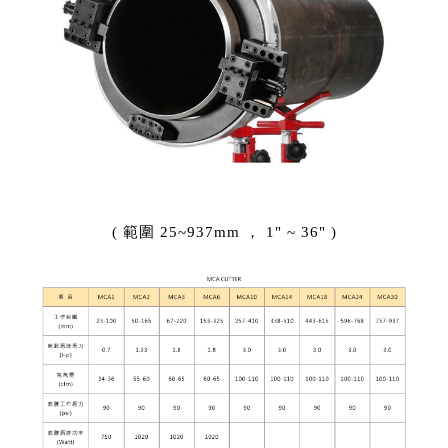
( 範圍 25~937mm ， 1" ~ 36" )